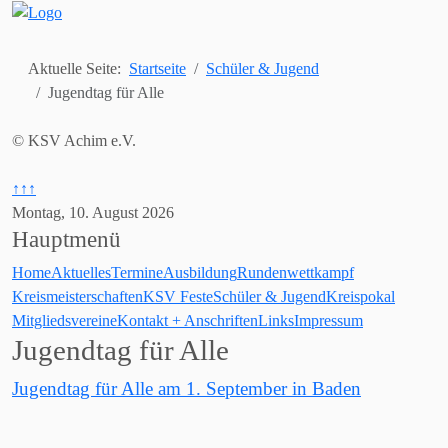
Aktuelle Seite:
Startseite
Schüler & Jugend
Jugendtag für Alle
© KSV Achim e.V.
↑↑↑
Montag, 10. August 2026
Hauptmenü
Home
Aktuelles
Termine
Ausbildung
Rundenwettkampf
Kreismeisterschaften
KSV Feste
Schüler & Jugend
Kreispokal
Mitgliedsvereine
Kontakt + Anschriften
Links
Impressum
Jugendtag für Alle
Jugendtag für Alle am 1. September in Baden