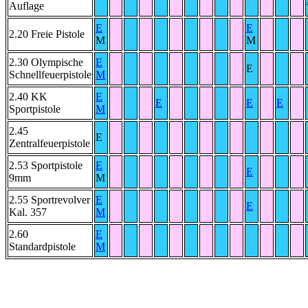
Auflage
E
E
2.20 Freie Pistole
M
M
2.30 Olympische
E
E
Schnellfeuerpistole
M
2.40 KK
E
E
E
E
Sportpistole
M
2.45
E
Zentralfeuerpistole
2.53 Sportpistole
E
E
9mm
M
2.55 Sportrevolver
E
E
Kal. 357
M
2.60
E
Standardpistole
M