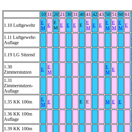
10
11
20
21
30
31
40
41
42
43
50
51
60
61
E
E
E
E
E
E
1.10 Luftgewehr
E
E
E
E
E
E
E
E
M
M
M
M
M
M
1.11 Luftgewehr-
Auflage
1.19 LG Sitzend
1.30
E
E
E
E
Zimmerstutzen
M
M
1.31
Zimmerstutzen-
Auflage
E
1.35 KK 100m
E
E
E
M
E
E
M
1.36 KK 100m
Auflage
1.39 KK 100m