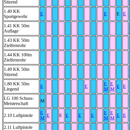
Sitzend
1.40 KK
E
E
E
E
Sportgewehr
1.41 KK 50m
Auflage
1.43 KK 50m
Zielfernrohr
1.44 KK 100m
Zielfernrohr
1.49 KK 50m
Sitzend
1.80 KK 50m
E
E
E
E
E
E
Liegend
M
M
LG 100 Schuss-
M
Meisterschaft
E
E
E
2.10 Luftpistole
E
E
E
E
E
E
E
M
M
M
2.11 Luftpistole